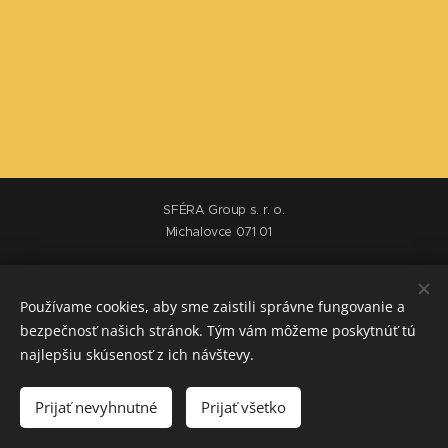
SFÉRA Group s. r. o.
Michalovce 071 01
Obchodné podmienky
Používame cookies, aby sme zaistili správne fungovanie a
bezpečnosť našich stránok. Tým vám môžeme poskytnúť tú
Výrobca sáun a víriviek
najlepšiu skúsenosť z ich návštevy.
+421 950 562 252
info@sferagroup.sk
Prijať nevyhnutné
Prijať všetko
Cookies