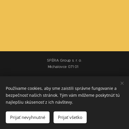
SFÉRA Group s. r. o.
Michalovce 071 01
Obchodné podmienky
Používame cookies, aby sme zaistili správne fungovanie a
bezpečnosť našich stránok. Tým vám môžeme poskytnúť tú
Výrobca sáun a víriviek
najlepšiu skúsenosť z ich návštevy.
+421 950 562 252
info@sferagroup.sk
Prijať nevyhnutné
Prijať všetko
Cookies