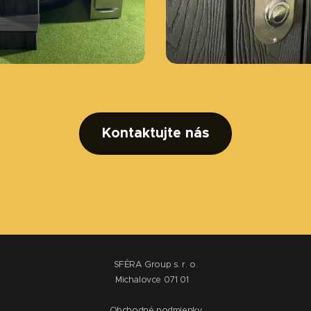
Kontaktujte nás
SFÉRA Group s. r. o.
Michalovce 071 01
Obchodné podmienky