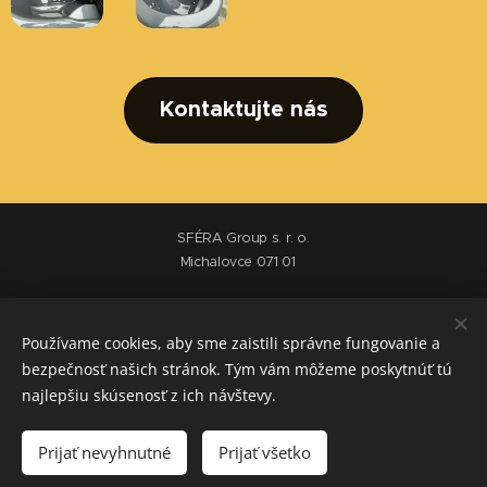
Kontaktujte nás
SFÉRA Group s. r. o.
Michalovce 071 01
Obchodné podmienky
Používame cookies, aby sme zaistili správne fungovanie a
bezpečnosť našich stránok. Tým vám môžeme poskytnúť tú
Výrobca sáun a víriviek
najlepšiu skúsenosť z ich návštevy.
+421 950 562 252
info@sferagroup.sk
Prijať nevyhnutné
Prijať všetko
Cookies