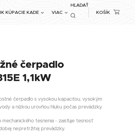
HĽADAŤ
IK KÚPACIE KADE
VIAC
KOŠÍK
žné čerpadlo
15E 1,1kW
ostné čerpadlo s vysokou kapacitou, vysokým
vody a nízkou urovňou hluku počas prevádzky.
 mechanického tesnenia - zaisťuje tesnosť
dobej nepretržitej prevádzky.