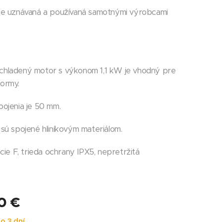
je uznávaná a používaná samotnými výrobcami
hladený motor s výkonom 1,1 kW je vhodný pre
ormy.
pojenia je 50 mm.
sú spojené hliníkovým materiálom.
ácie F, trieda ochrany IPX5, nepretržitá
0
€
o 3 dní