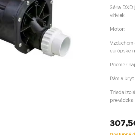
Séria DXD 
víriviek.
Motor:
Vzduchom c
európske n
Priemer na
Rám a kryt 
Trieda izol
prevádzka
307,5
Dostupné d