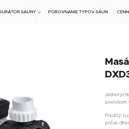
GURÁTOR SAUNY
POROVNANIE TYPOV SÁUN
CENN
Masá
DXD3
Jednorýchl
prietokom 
Použitý typ
počas dlho