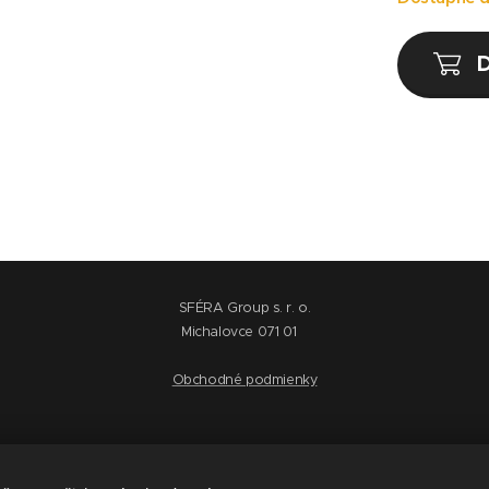
D
SFÉRA Group s. r. o.
Michalovce 071 01
Obchodné podmienky
Výrobca sáun a víriviek
+421 950 562 252