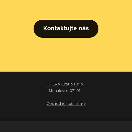
Kontaktujte nás
SFÉRA Group s. r. o.
Michalovce 071 01
Obchodné podmienky
Výrobca sáun a víriviek
+421 950 562 252