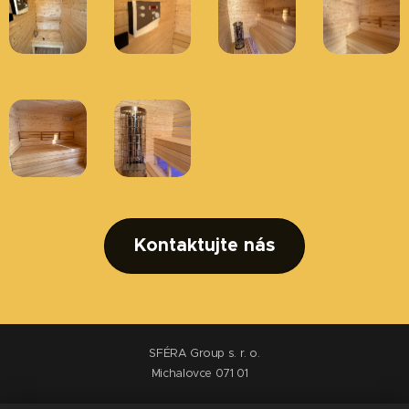
Kontaktujte nás
SFÉRA Group s. r. o.
Michalovce 071 01